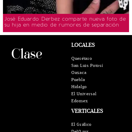
José Eduardo Derbez comparte nueva foto de
su hija en medio de rumores de separación
LOCALES
Querétaro
San Luis Potosí
Oaxaca
Puebla
Hidalgo
El Universal
Edomex
VERTICALES
El Gráfico
De10.mx