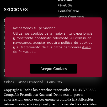
ViveUSA
SECCIONES
Confabulario
Aviso Oportuno
Inicio
Obituarios
Noticias
Respetamos tu privacidad
Consultas
Eventos
Utilizamos cookies para mejorar tu experiencia
Realeza
y mostrarte contenido relevante. Al continuar
SÍGUENOS
navegando, aceptas nuestra política de cookies
Estilo de vida
y el tratamiento de tus datos personales.
Aviso
Minuto x Minuto
de Privacidad
.
Acepto Cookies
Edición Impresa
Noticias
Quiénes somos
Realeza
Contacto
Directorio
Eventos
Publicidad
Estilo de vida
Videos
Aviso Privacidad
Consultas
Copyright © Todos los derechos reservados | EL UNIVERSAL,
Compañía Periodística Nacional. De no existir previa
autorización, queda expresamente prohibida la Publicación,
retransmisión, edición y cualquier otro uso de los contenidos