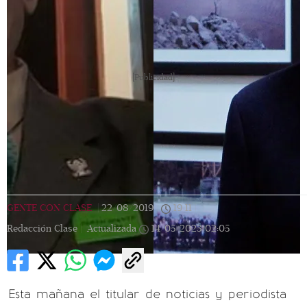
[Publicidad]
GENTE CON CLASE
|
22/08/2019
|
19:11
|
Redacción Clase |
Actualizada
14/05/2023
02:05
Esta mañana el titular de noticias y periodista