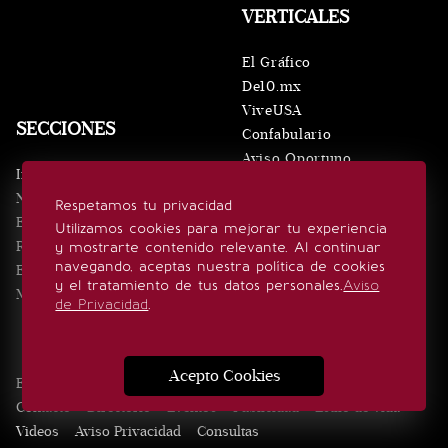
VERTICALES
El Gráfico
De10.mx
ViveUSA
SECCIONES
Confabulario
Aviso Oportuno
Inicio
Obituarios
Noticias
Respetamos tu privacidad
Consultas
Eventos
Utilizamos cookies para mejorar tu experiencia
Realeza
y mostrarte contenido relevante. Al continuar
SÍGUENOS
navegando, aceptas nuestra política de cookies
Estilo de vida
y el tratamiento de tus datos personales.
Aviso
Minuto x Minuto
de Privacidad
.
Acepto Cookies
Edición Impresa
Noticias
Quiénes somos
Realeza
Contacto
Directorio
Eventos
Publicidad
Estilo de vida
Videos
Aviso Privacidad
Consultas