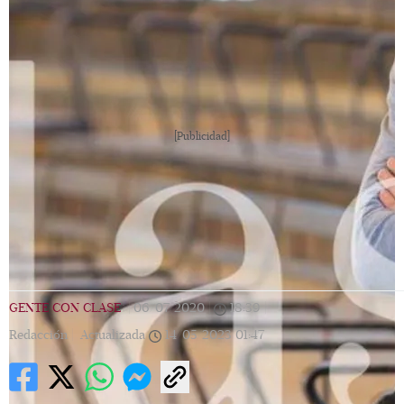
[Publicidad]
GENTE CON CLASE
|
06/07/2020
|
18:39
|
Redacción |
Actualizada
14/05/2023
01:47