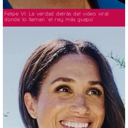
Felipe VI: La verdad detrás del video viral
donde lo llaman "el rey más guapo"