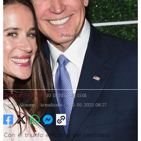
[Publicidad]
GENTE CON CLASE
|
10/11/2020
|
15:01
|
Brando Alcauter |
Actualizada
06/05/2023
06:27
Con el triunfo electoral del candidato