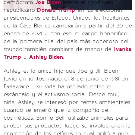
demócrata
Joe Biden
sobre el candidato
republicano
Donald Trump
en las elecciones
presidenciales de Estados Unidos, los habitantes
de la Casa Blanca cambiarán a partir del 20 de
enero de 2021 y con eso, el cargo honorifico
de la 'primera hija' del país más poderoso del
mundo también cambiará de manos de
Ivanka
Trump
a
Ashley Biden
.
Ashley es la única hija que Joe y Jill Biden
tuvieron juntos, nació el 8 de junio de 1981 en
Delaware y su vida ha oscilado entre el
escándalo y el activismo social. Desde muy
niña, Ashley se interesó por temas ambientales
cuando se enteró que la compañía de
cosméticos, Bonne Bell, utilizaba animales para
probar sus productos, luego se involucró en la
protección de los delfines, lo cual orilló a que