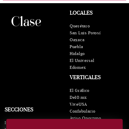
LOCALES
Querétaro
San Luis Potosí
Oaxaca
Puebla
Hidalgo
El Universal
Edomex
VERTICALES
El Gráfico
De10.mx
ViveUSA
SECCIONES
Confabulario
Aviso Oportuno
Inicio
Obituarios