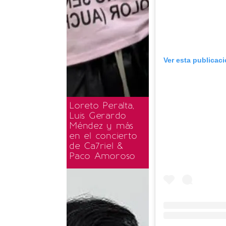
Ver esta publicac
Loreto Peralta,
Luis Gerardo
Méndez y más
en el concierto
de Ca7riel &
Paco Amoroso