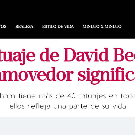
TOS
REALEZA
ESTILO DE VIDA
MINUTO X MINUTO
atuaje de David B
movedor signifi
kham tiene más de 40 tatuajes en to
ellos refleja una parte de su vida