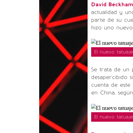
David Beckha
actualidad y un
parte de su cu
hizo uno nuevo, 
El nuevo tatuaj
Se trata de un 
desapercibido s
cuenta de este 
en China, según
El nuevo tatuaj