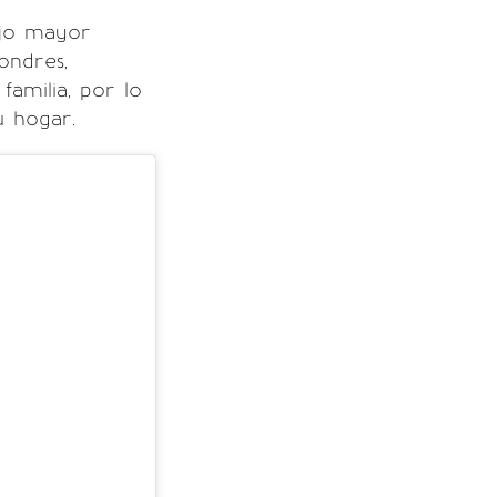
ijo mayor
ondres,
familia, por lo
u hogar.