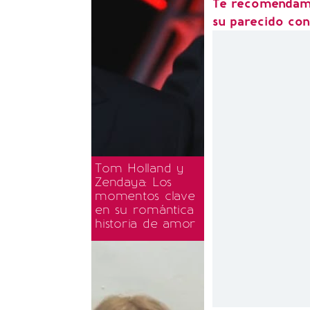
Te recomendamo
su parecido co
Tom Holland y
Zendaya: Los
momentos clave
en su romántica
historia de amor