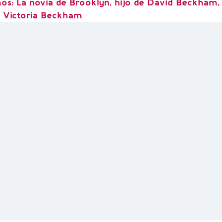
s: La novia de Brooklyn, hijo de David Beckham,
n Victoria Beckham