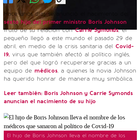
Hace unos días se anunció el nacimiento del
sexto hijo del primer ministro Boris Johnson
,
fruto de su relación con
Carrie Symonds
, el
pequeño llegó a este mundo el pasado 29 de
abril, en medio de la crisis sanitaria del
Covid-
19,
virus que también afectó al político inglés,
pero del que logró recuperarse gracias a un
equipo de
médicos
, a quienes la novia Johnson
ha querido honrar de manera muy simbólica.
Leer también: Boris Johnson y Carrie Symonds
anuncian el nacimiento de su hijo
El hijo de Boris Johnson lleva el nombre de los