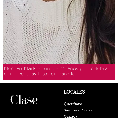
Meghan Markle cumple 45 años y lo celebra
con divertidas fotos en bañador
LOCALES
Querétaro
San Luis Potosí
Oaxaca