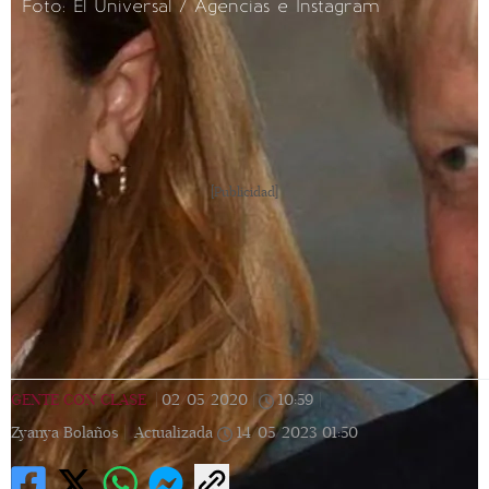
Foto: El Universal / Agencias e Instagram
[Publicidad]
GENTE CON CLASE
|
02/05/2020
|
10:59
|
Zyanya Bolaños |
Actualizada
14/05/2023
01:50