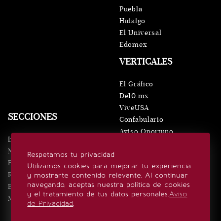
Puebla
Hidalgo
El Universal
Edomex
VERTICALES
El Gráfico
De10.mx
ViveUSA
SECCIONES
Confabulario
Aviso Oportuno
Inicio
Obituarios
Noticias
Respetamos tu privacidad
Consultas
Eventos
Utilizamos cookies para mejorar tu experiencia
Realeza
y mostrarte contenido relevante. Al continuar
SÍGUENOS
navegando, aceptas nuestra política de cookies
Estilo de vida
y el tratamiento de tus datos personales.
Aviso
Minuto x Minuto
de Privacidad
.