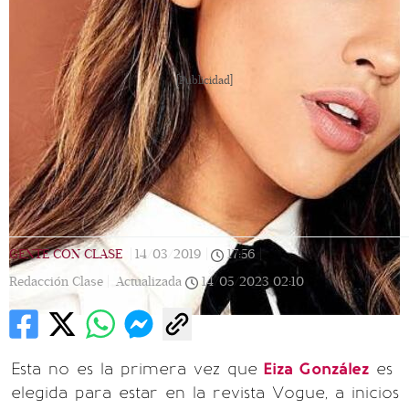
[Publicidad]
GENTE CON CLASE
|
14/03/2019
|
17:56
|
Redacción Clase |
Actualizada
14/05/2023
02:10
Esta no es la primera vez que
Eiza González
es
elegida para estar en la revista Vogue, a inicios