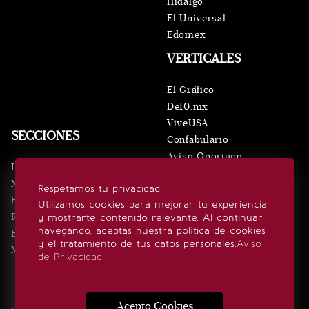
Hidalgo
El Universal
Edomex
VERTICALES
El Gráfico
De10.mx
ViveUSA
SECCIONES
Confabulario
Aviso Oportuno
Inicio
Obituarios
Noticias
Respetamos tu privacidad
Consultas
Eventos
Utilizamos cookies para mejorar tu experiencia
Realeza
y mostrarte contenido relevante. Al continuar
SÍGUENOS
navegando, aceptas nuestra política de cookies
Estilo de vida
y el tratamiento de tus datos personales.
Aviso
Minuto x Minuto
de Privacidad
.
Acepto Cookies