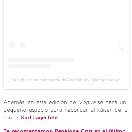
Una publicación compartida de Angelababy (@angelababyct)
el
1
Además, en esta edición de
Vogue
se hará un
pequeño espacio para recordar al káiser de la
moda
Karl Lagerfeld
.
Te recomendamos: Penélope Cruz en el último