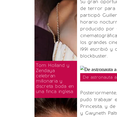
Su gran oportun
de terror para
participó Guille
horario nocturn
producido por 
cinematográfica
los grandes cin
1991 escribió y 
blockbuster.
Tom Holland y
Zendaya
celebran
De astronauta a 
millonaria y
discreta boda en
una finca inglesa
Posteriormente,
pudo trabajar 
Princesita, y d
y Gwyneth Palt