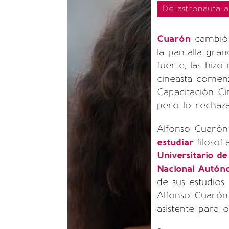
De astronauta a 
Cuarón
cambió l
la pantalla gran
fuerte, las hiz
cineasta comen
Capacitación Ci
pero lo rechaz
Alfonso Cuarón
estudiar
filosof
Universitario d
Nacional Autón
de sus estudios
Alfonso Cuarón 
asistente para o