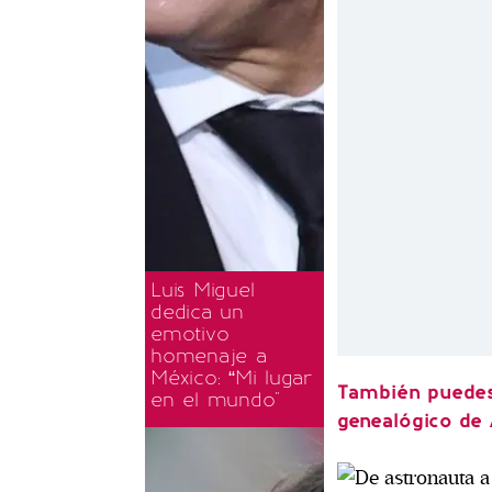
Luis Miguel
dedica un
emotivo
homenaje a
México: “Mi lugar
También puedes 
en el mundo"
genealógico de