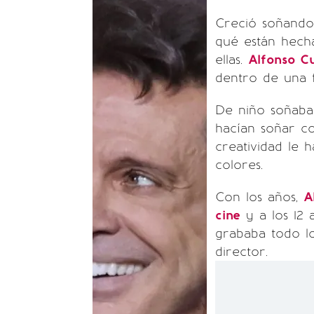
Creció soñando c
qué están hecha
ellas.
Alfonso C
dentro de una f
De niño soñaba 
hacían soñar co
creatividad le h
colores.
Con los años,
A
cine
y a los 12 
grababa todo l
director.