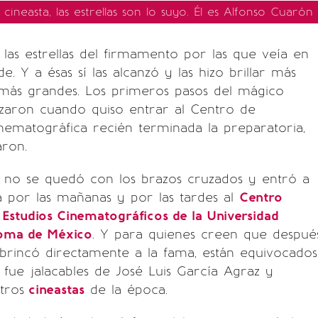
cineasta, las estrellas son lo suyo. Él es Alfonso Cuarón
as estrellas del firmamento por las que veía en
de. Y a ésas sí las alcanzó y las hizo brillar más
o más grandes. Los primeros pasos del mágico
zaron cuando quiso entrar al Centro de
nematográfica recién terminada la preparatoria,
aron.
 no se quedó con los brazos cruzados y entró a
ía por las mañanas y por las tardes al
Centro
e Estudios Cinematográficos de la Universidad
oma de México
. Y para quienes creen que despué
 brincó directamente a la fama, están equivocados
fue jalacables de José Luis García Agraz y
tros
cineastas
de la época.