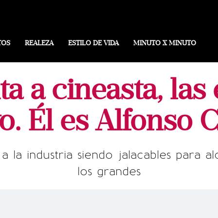
TOS
REALEZA
ESTILO DE VIDA
MINUTO X MINUTO
a a cineasta, las 
yo. Él es Alfonso 
a la industria siendo jalacables para 
los grandes