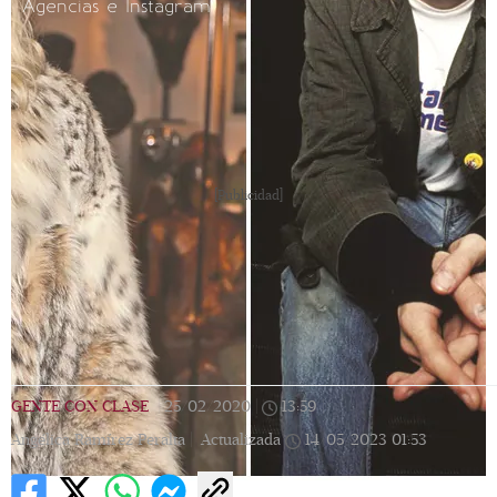
Agencias e Instagram
[Publicidad]
GENTE CON CLASE
|
25/02/2020
|
13:59
|
Angélica Ramírez Peralta |
Actualizada
14/05/2023
01:53