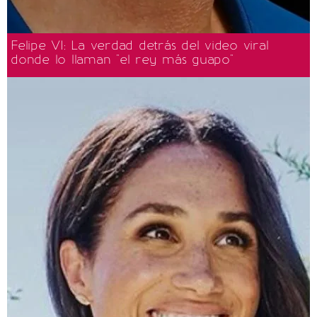
Felipe VI: La verdad detrás del video viral
donde lo llaman "el rey más guapo"