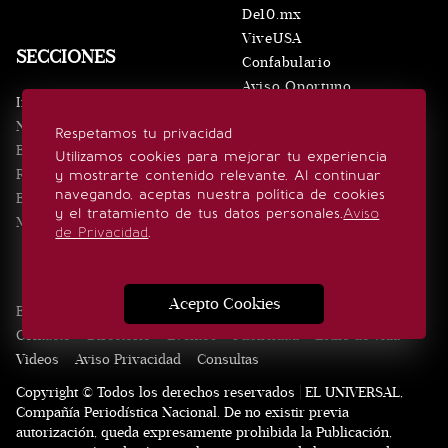
De10.mx
ViveUSA
SECCIONES
Confabulario
Aviso Oportuno
Inicio
Obituarios
Noticias
Respetamos tu privacidad
Consultas
Eventos
Utilizamos cookies para mejorar tu experiencia
Realeza
y mostrarte contenido relevante. Al continuar
SÍGUENOS
navegando, aceptas nuestra política de cookies
Estilo de vida
y el tratamiento de tus datos personales.
Aviso
Minuto x Minuto
de Privacidad
.
Acepto Cookies
Edición Impresa
Noticias
Quiénes somos
Realeza
Contacto
Directorio
Eventos
Publicidad
Estilo de vida
Videos
Aviso Privacidad
Consultas
Copyright © Todos los derechos reservados | EL UNIVERSAL,
Compañía Periodística Nacional. De no existir previa
autorización, queda expresamente prohibida la Publicación,