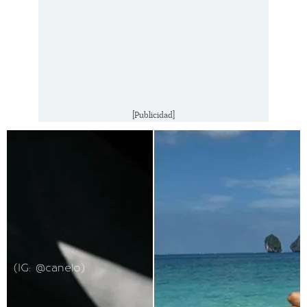
[Publicidad]
(IG: @canelo)