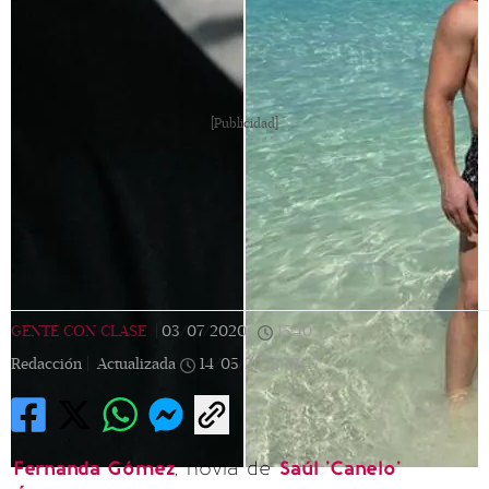
[Publicidad]
GENTE CON CLASE
|
03/07/2020
|
15:40
|
Redacción |
Actualizada
14/05/2023
01:47
Fernanda Gómez
, novia de
Saúl 'Canelo'