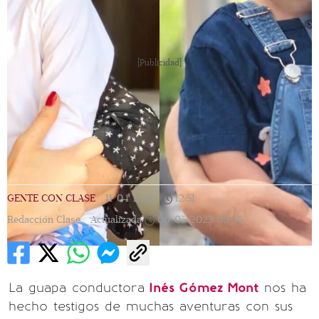
[Publicidad]
GENTE CON CLASE
|
11/04/2019
|
12:51
|
Redacción Clase |
Actualizada
06/05/2023
06:36
La guapa conductora
Inés Gómez Mont
nos ha
hecho testigos de muchas aventuras con sus