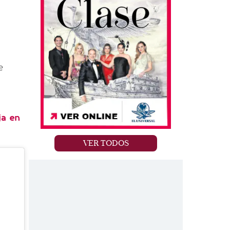
e
ja en
VER TODOS