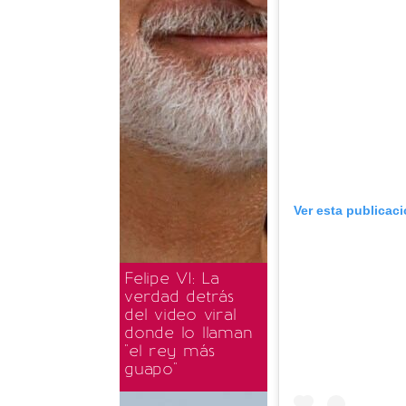
Ver esta publicac
Felipe VI: La
verdad detrás
del video viral
donde lo llaman
"el rey más
guapo"