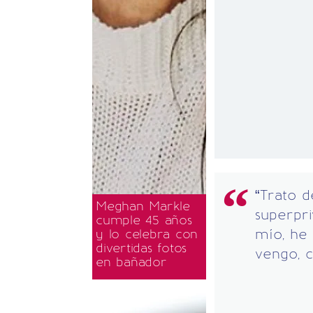
“Trato d
Meghan Markle
superpr
cumple 45 años
mío, he
y lo celebra con
divertidas fotos
vengo, c
en bañador