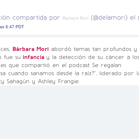
ción compartida por
(@delamori) el
Barbara Mori
las 6:47 PDT
ces,
Bárbara Mori
abordó temas tan profundos y
 fue su
infancia
y la detección de su cáncer a lo
nes que compartió en el podcast Se regalan
a cuando sanamos desde la raíz?", liderado por l
ty Sahagún y Ashley Frangie.