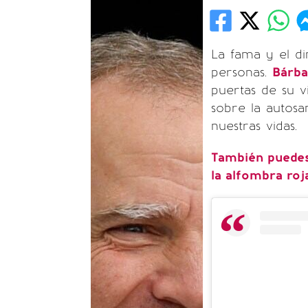
La fama y el di
personas.
Bárba
puertas de su v
sobre la autosa
nuestras vidas.
También puedes
la alfombra roj