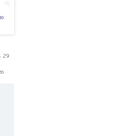
30
s 29
as