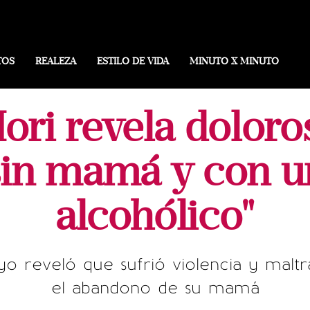
TOS
REALEZA
ESTILO DE VIDA
MINUTO X MINUTO
ori revela doloro
 sin mamá y con u
alcohólico"
o reveló que sufrió violencia y maltr
el abandono de su mamá