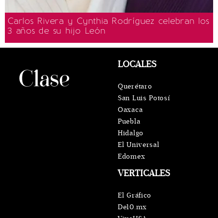
Carlos Rivera y Cynthia Rodríguez celebran los
3 años de su hijo León
LOCALES
Querétaro
San Luis Potosí
Oaxaca
Puebla
Hidalgo
El Universal
Edomex
VERTICALES
El Gráfico
De10.mx