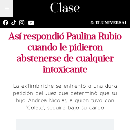
Así respondió Paulina Rubio
cuando le pidieron
abstenerse de cualquier
intoxicante
La exTimbiriche se enfrentó a una dura
petición del Juez que determinó que su
hijo Andrea Nicolás, a quien tuvo con
'Colate', seguirá bajo su cargo