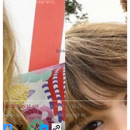
(Agencias, Instagram)
[Publicidad]
GENTE CON CLASE
|
11/05/2020
|
18:22
|
Redacción |
Actualizada
14/05/2023
01:50