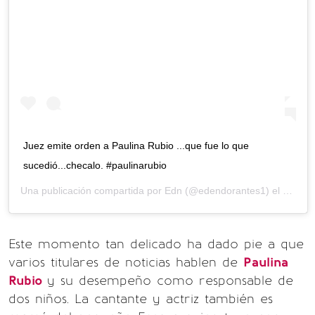
Juez emite orden a Paulina Rubio ...que fue lo que
sucedió...checalo. #paulinarubio
Una publicación compartida por
Edn
(@edendorantes1) el
8 de M
Este momento tan delicado ha dado pie a que
varios titulares de noticias hablen de
Paulina
Rubio
y su desempeño como responsable de
dos niños. La cantante y actriz también es