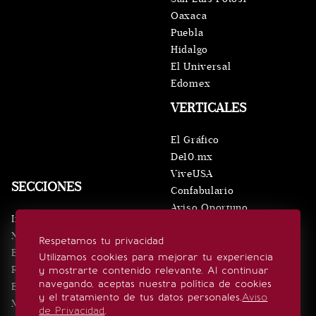
Oaxaca
Puebla
Hidalgo
El Universal
Edomex
VERTICALES
El Gráfico
De10.mx
ViveUSA
SECCIONES
Confabulario
Aviso Oportuno
Inicio
Obituarios
Noticias
Respetamos tu privacidad
Consultas
Eventos
Utilizamos cookies para mejorar tu experiencia
Realeza
y mostrarte contenido relevante. Al continuar
SÍGUENOS
navegando, aceptas nuestra política de cookies
Estilo de vida
y el tratamiento de tus datos personales.
Aviso
Minuto x Minuto
de Privacidad
.