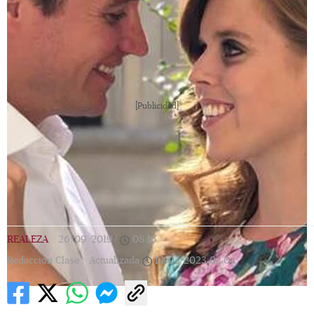
[Publicidad]
REALEZA
|
26/09/2019
|
08:16
|
Redacción Clase |
Actualizada
14/05/2023
02:04