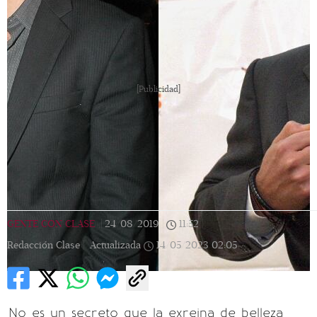
[Publicidad]
GENTE CON CLASE
|
24/08/2019
|
11:52
|
Redacción Clase |
Actualizada
14/05/2023
02:05
No es un secreto que la exreina de belleza