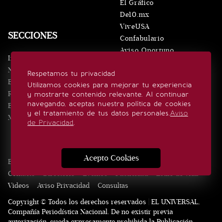
El Gráfico
De10.mx
ViveUSA
SECCIONES
Confabulario
Aviso Oportuno
Inicio
Obituarios
Noticias
Respetamos tu privacidad
Consultas
Eventos
Utilizamos cookies para mejorar tu experiencia
Realeza
y mostrarte contenido relevante. Al continuar
SÍGUENOS
navegando, aceptas nuestra política de cookies
Estilo de vida
y el tratamiento de tus datos personales.
Aviso
Minuto x Minuto
de Privacidad
.
Acepto Cookies
Edición Impresa
Noticias
Quiénes somos
Realeza
Contacto
Directorio
Eventos
Publicidad
Estilo de vida
Videos
Aviso Privacidad
Consultas
Copyright © Todos los derechos reservados | EL UNIVERSAL,
Compañía Periodística Nacional. De no existir previa
autorización, queda expresamente prohibida la Publicación,