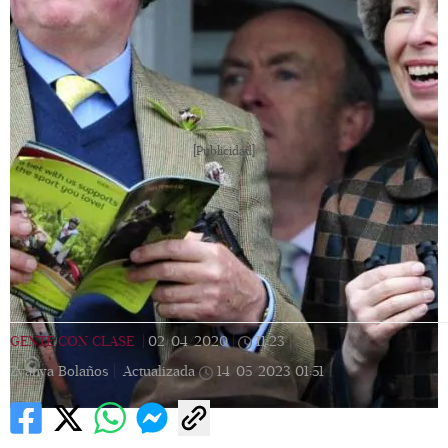
[Publicidad]
GENTE CON CLASE
|
02/04/2020
|
11:23
|
Zyanya Bolaños |
Actualizada
14/05/2023
01:51