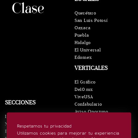
Querétaro
San Luis Potosí
Oaxaca
Puebla
Hidalgo
El Universal
Edomex
VERTICALES
El Gráfico
De10.mx
ViveUSA
SECCIONES
Confabulario
Aviso Oportuno
Inicio
Obituarios
Noticias
Respetamos tu privacidad
Consultas
Eventos
Utilizamos cookies para mejorar tu experiencia