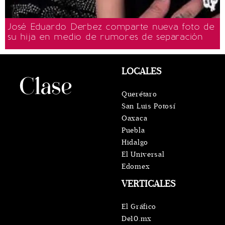
José Eduardo Derbez comparte nueva foto de
su hija en medio de rumores de separación
LOCALES
Querétaro
San Luis Potosí
Oaxaca
Puebla
Hidalgo
El Universal
Edomex
VERTICALES
El Gráfico
De10.mx