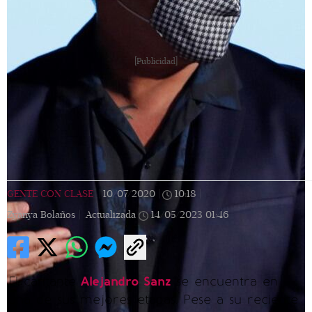
[Publicidad]
GENTE CON CLASE
|
10/07/2020
|
10:18
|
Zyanya Bolaños |
Actualizada
14/05/2023
01:46
El cantante
Alejandro Sanz
se encuentra en
una de sus mejores etapas. Pese a su reciente