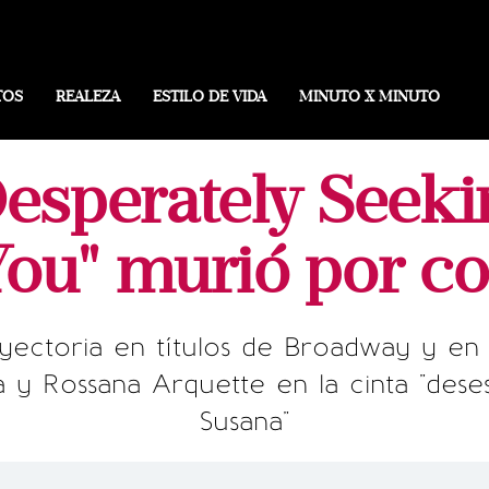
TOS
REALEZA
ESTILO DE VIDA
MINUTO X MINUTO
Desperately Seeki
"You" murió por c
rayectoria en títulos de Broadway y en
 y Rossana Arquette en la cinta "de
Susana"