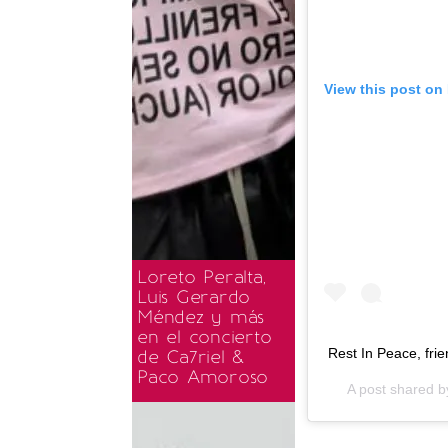
View this post on
Loreto Peralta,
Luis Gerardo
Méndez y más
en el concierto
Rest In Peace, fri
de Ca7riel &
Paco Amoroso
A post shared 