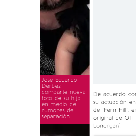
José Eduardo
Derbez
comparte nueva
De acuerdo co
foto de su hija
su actuación en
en medio de
de "Fern Hill",
rumores de
separación
original de Of
Lonergan".