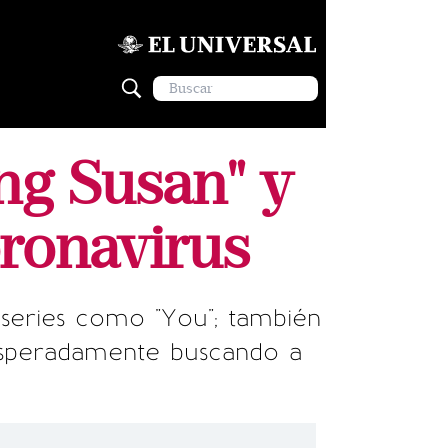
ng Susan" y
oronavirus
 series como "You"; también
sesperadamente buscando a