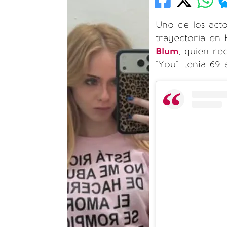
Uno de los act
trayectoria en 
Blum
, quien re
"You", tenía 6