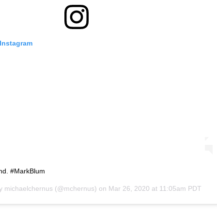
 Instagram
end. #MarkBlum
by
michaelchernus
(@mchernus) on
Mar 26, 2020 at 11:05am PDT