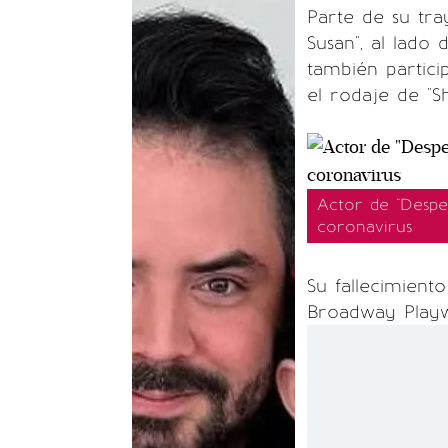
Parte de su tra
Susan", al lado
también partici
el rodaje de "Sh
Actor de "Desper
coronavirus
Su fallecimient
Broadway Playw