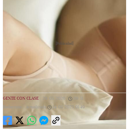
[Publicidad]
GENTE CON CLASE
|
29/05/2020
|
09:31
|
Redacción |
Actualizada
14/05/2023
01:49