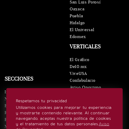
San Luis Potosí
Oaxaca
Puebla
Hidalgo
El Universal
Edomex
VERTICALES
El Gráfico
De10.mx
ViveUSA
SECCIONES
Confabulario
Aviso Oportuno
Inicio
Obituarios
Noticias
Respetamos tu privacidad
Consultas
Eventos
Utilizamos cookies para mejorar tu experiencia
Realeza
y mostrarte contenido relevante. Al continuar
SÍGUENOS
navegando, aceptas nuestra política de cookies
Estilo de vida
y el tratamiento de tus datos personales.
Aviso
Minuto x Minuto