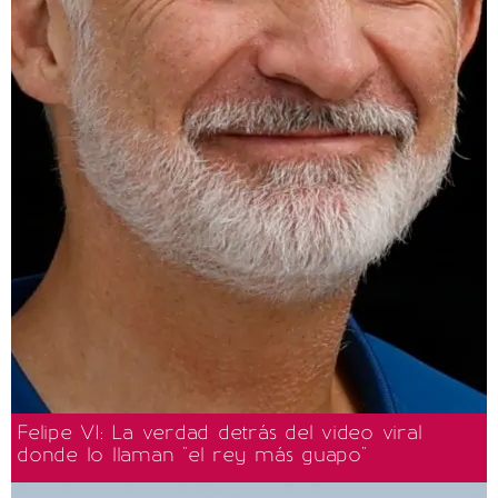
Felipe VI: La verdad detrás del video viral
donde lo llaman "el rey más guapo"