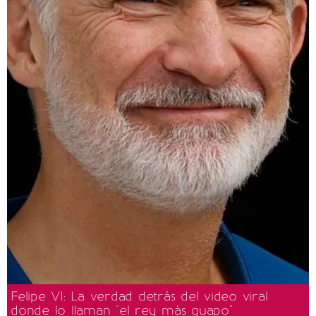
Felipe VI: La verdad detrás del video viral
donde lo llaman "el rey más guapo"