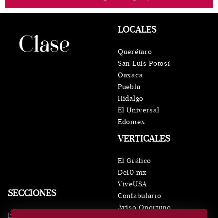
LOCALES
Querétaro
San Luis Potosí
Oaxaca
Puebla
Hidalgo
El Universal
Edomex
VERTICALES
El Gráfico
De10.mx
ViveUSA
SECCIONES
Confabulario
Aviso Oportuno
Inicio