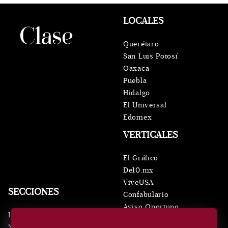
LOCALES
Querétaro
San Luis Potosí
Oaxaca
Puebla
Hidalgo
El Universal
Edomex
VERTICALES
El Gráfico
De10.mx
ViveUSA
SECCIONES
Confabulario
Aviso Oportuno
Inicio
Obituarios
Noticias