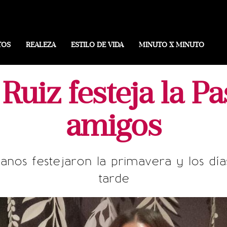
TOS
REALEZA
ESTILO DE VIDA
MINUTO X MINUTO
Ruiz festeja la P
amigos
os festejaron la primavera y los día
tarde