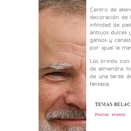
Centro de atenc
decoración de l
infinidad de pa
antojos dulces 
gansos y canast
por igual la me
Los brindis con
de almendra, hi
de una tarde d
fantasía.
TEMAS RELA
Pascua
evento