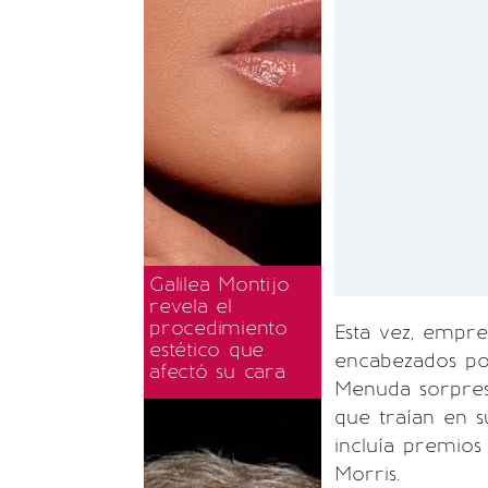
Galilea Montijo
revela el
procedimiento
Esta vez, empre
estético que
encabezados po
afectó su cara
Menuda sorpresa
que traían en 
incluía premio
Morris.