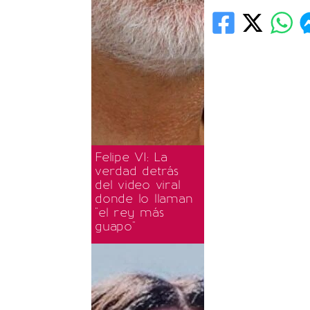
Felipe VI: La
verdad detrás
del video viral
donde lo llaman
"el rey más
guapo"