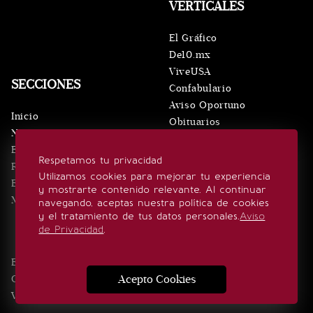
VERTICALES
El Gráfico
De10.mx
ViveUSA
SECCIONES
Confabulario
Aviso Oportuno
Inicio
Obituarios
Noticias
Consultas
Eventos
Respetamos tu privacidad
Realeza
SÍGUENOS
Utilizamos cookies para mejorar tu experiencia
Estilo de vida
y mostrarte contenido relevante. Al continuar
Minuto x Minuto
navegando, aceptas nuestra política de cookies
y el tratamiento de tus datos personales.
Aviso
de Privacidad
.
Edición Impresa
Noticias
Quiénes somos
Realeza
Acepto Cookies
Contacto
Directorio
Eventos
Publicidad
Estilo de vida
Videos
Aviso Privacidad
Consultas