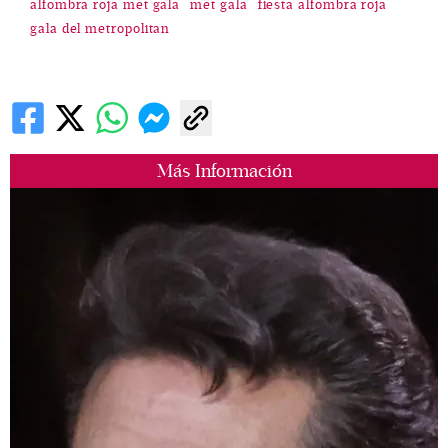
alfombra roja met gala
met gala
fiesta alfombra roja
gala del metropolitan
Más Información