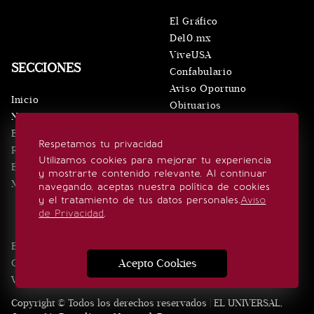
El Gráfico
De10.mx
ViveUSA
SECCIONES
Confabulario
Aviso Oportuno
Inicio
Obituarios
Noticias
Consultas
Eventos
Respetamos tu privacidad
Realeza
SÍGUENOS
Utilizamos cookies para mejorar tu experiencia
Estilo de vida
y mostrarte contenido relevante. Al continuar
Minuto x Minuto
navegando, aceptas nuestra política de cookies
y el tratamiento de tus datos personales.
Aviso
de Privacidad
.
Edición Impresa
Noticias
Quiénes somos
Realeza
Acepto Cookies
Contacto
Directorio
Eventos
Publicidad
Estilo de vida
Videos
Aviso Privacidad
Consultas
Copyright © Todos los derechos reservados | EL UNIVERSAL,