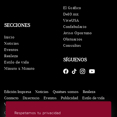
El Gráfico
De10.mx
ViveUSA
SECCIONES
Confabulario
Aviso Oportuno
Inicio
Obituarios
Noticias
Consultas
Eventos
Realeza
SÍGUENOS
Estilo de vida
Minuto x Minuto
Edición Impresa
Noticias
Quiénes somos
Realeza
Contacto
Directorio
Eventos
Publicidad
Estilo de vida
Videos
Aviso Privacidad
Consultas
Copyright © Todos los derechos reservados | EL UNIVERSAL,
Respetamos tu privacidad