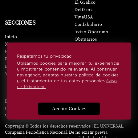
El Gráfico
De10.mx
ViveUSA
SECCIONES
Confabulario
Aviso Oportuno
Inicio
Obituarios
Noticias
Consultas
Eventos
Respetamos tu privacidad
Realeza
SÍGUENOS
Utilizamos cookies para mejorar tu experiencia
Estilo de vida
y mostrarte contenido relevante. Al continuar
Minuto x Minuto
navegando, aceptas nuestra política de cookies
y el tratamiento de tus datos personales.
Aviso
de Privacidad
.
Edición Impresa
Noticias
Quiénes somos
Realeza
Acepto Cookies
Contacto
Directorio
Eventos
Publicidad
Estilo de vida
Videos
Aviso Privacidad
Consultas
Copyright © Todos los derechos reservados | EL UNIVERSAL,
Compañía Periodística Nacional. De no existir previa