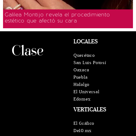
Galilea Montijo revela el procedimiento
estético que afectó su cara
LOCALES
Querétaro
San Luis Potosí
Oaxaca
Puebla
Hidalgo
El Universal
Edomex
VERTICALES
El Gráfico
De10.mx