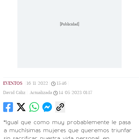
[Publicidad]
EVENTOS
|
16/11/2022
|
15:46
|
David Cáliz |
Actualizada
14/05/2023
01:17
“Igual que como muy probablemente le pasa
a muchísimas mujeres que queremos triunfar
sin sacrificar nuestra vida personal, en