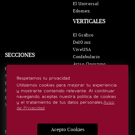
El Universal
Edomex
VERTICALES
El Gráfico
De10.mx
ViveUSA
SECCIONES
Confabulario
Aviso Oportuno
Inicio
Obituarios
Noticias
Respetamos tu privacidad
Consultas
Eventos
Utilizamos cookies para mejorar tu experiencia
Realeza
y mostrarte contenido relevante. Al continuar
SÍGUENOS
navegando, aceptas nuestra política de cookies
Estilo de vida
y el tratamiento de tus datos personales.
Aviso
Minuto x Minuto
de Privacidad
.
Acepto Cookies
Edición Impresa
Noticias
Quiénes somos
Realeza