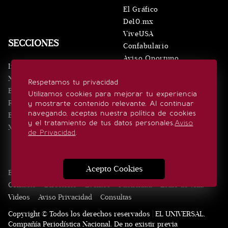
El Gráfico
De10.mx
ViveUSA
SECCIONES
Confabulario
Aviso Oportuno
Inicio
Obituarios
Noticias
Respetamos tu privacidad
Consultas
Eventos
Utilizamos cookies para mejorar tu experiencia
Realeza
y mostrarte contenido relevante. Al continuar
SÍGUENOS
navegando, aceptas nuestra política de cookies
Estilo de vida
y el tratamiento de tus datos personales.
Aviso
Minuto x Minuto
de Privacidad
.
Acepto Cookies
Edición Impresa
Noticias
Quiénes somos
Realeza
Contacto
Directorio
Eventos
Publicidad
Estilo de vida
Videos
Aviso Privacidad
Consultas
Copyright © Todos los derechos reservados | EL UNIVERSAL,
Compañía Periodística Nacional. De no existir previa