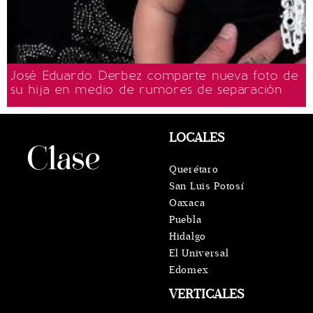
José Eduardo Derbez comparte nueva foto de
su hija en medio de rumores de separación
LOCALES
Querétaro
San Luis Potosí
Oaxaca
Puebla
Hidalgo
El Universal
Edomex
VERTICALES