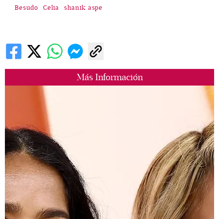
Besudo
Celia
shanik aspe
Más Información