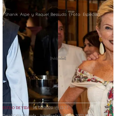
Shanik Aspe y Raquel Bessudo. (Foto: Especial)
[Publicidad]
ESTILO DE VIDA
|
16/02/2023
|
13:22
|
David Cáliz Miranda |
Actualizada
05/05/2023
10:21