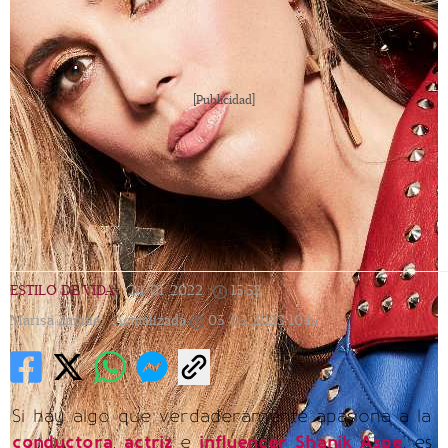
[Publicidad]
ESTILO DE VIDA
|
24/01/2022
|
15:52
|
Marisa Zannie |
Actualizada
05/05/2023
10:15
Si hay algo que verdaderamente apasiona a la
conductora
,
actriz
e
influencer
Shanik Aspe
, es