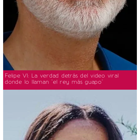
Felipe VI: La verdad detrás del video viral
donde lo llaman "el rey más guapo"