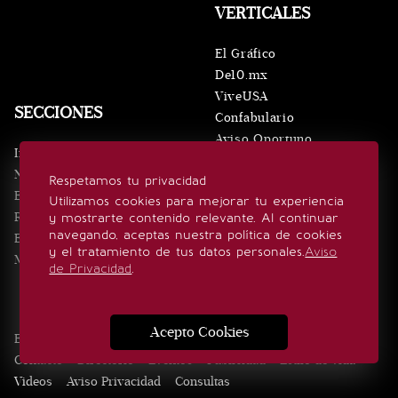
VERTICALES
El Gráfico
De10.mx
ViveUSA
SECCIONES
Confabulario
Aviso Oportuno
Inicio
Obituarios
Noticias
Respetamos tu privacidad
Consultas
Eventos
Utilizamos cookies para mejorar tu experiencia
Realeza
y mostrarte contenido relevante. Al continuar
SÍGUENOS
navegando, aceptas nuestra política de cookies
Estilo de vida
y el tratamiento de tus datos personales.
Aviso
Minuto x Minuto
de Privacidad
.
Acepto Cookies
Edición Impresa
Noticias
Quiénes somos
Realeza
Contacto
Directorio
Eventos
Publicidad
Estilo de vida
Videos
Aviso Privacidad
Consultas