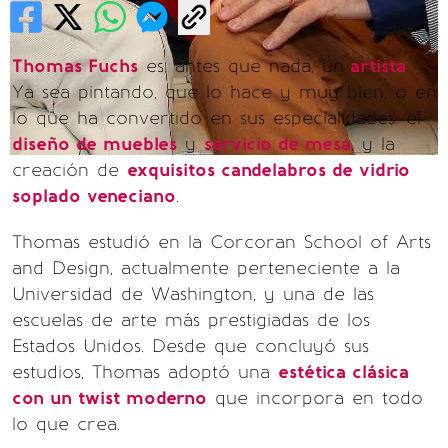
Thomas Fuchs
es, antes que nada, un
artista
.
Ya sea pintando, que lo hace y muy bien, o en
lo que ha convertido en sus especialidades: el
diseño de muebles
y
servicio de mesa
, y la
creación de
exquisitos candelabros de vidrio
soplado veneciano
.
Thomas estudió en la Corcoran School of Arts
and Design, actualmente perteneciente a la
Universidad de Washington, y una de las
escuelas de arte más prestigiadas de los
Estados Unidos. Desde que concluyó sus
estudios, Thomas adoptó una
estética clásica
con un twist moderno
que incorpora en todo
lo que crea.