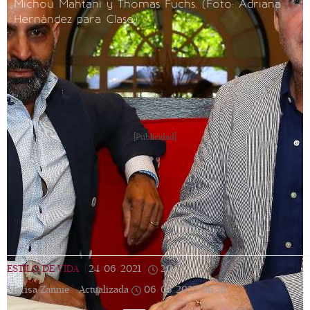
Michou Mahtani y Thomas Fuchs. (Foto: Adriana
Hernández para Clase)
[Publicidad]
ESTILO DE VIDA
|
24/06/2021
|
20:24
|
Marisa Zannie |
Actualizada
06/05/2023
06:58