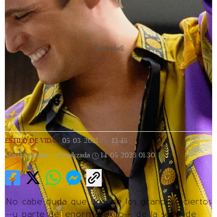
[Publicidad]
ESTILO DE VIDA
|
05/03/2021
|
13:45
|
Marisa Zannie |
Actualizada
14/05/2023
01:30
No cabe duda que uno de los grandes aciertos
--y parte del enorme éxito--, de la serie de