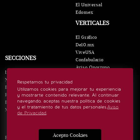
El Universal
Edomex
VERTICALES
El Gráfico
De10.mx
ViveUSA
SECCIONES
Confabulario
Aviso Oportuno
Inicio
Obituarios
Noticias
Respetamos tu privacidad
Consultas
Eventos
Utilizamos cookies para mejorar tu experiencia
Realeza
y mostrarte contenido relevante. Al continuar
SÍGUENOS
navegando, aceptas nuestra política de cookies
Estilo de vida
y el tratamiento de tus datos personales.
Aviso
Minuto x Minuto
de Privacidad
.
Acepto Cookies
Edición Impresa
Noticias
Quiénes somos
Realeza