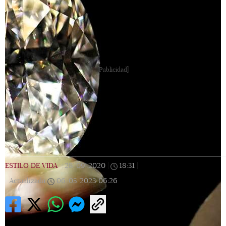
[Publicidad]
ESTILO DE VIDA
|
28/09/2020
|
18:31
|
Actualizada
06/05/2023
06:26