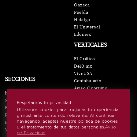
Oaxaca
Puebla
Hidalgo
El Universal
Edomex
VERTICALES
El Gráfico
De10.mx
ViveUSA
SECCIONES
Confabulario
Aviso Oportuno
Inicio
Obituarios
Noticias
Respetamos tu privacidad
Consultas
Eventos
Utilizamos cookies para mejorar tu experiencia
Realeza
y mostrarte contenido relevante. Al continuar
SÍGUENOS
navegando, aceptas nuestra política de cookies
Estilo de vida
y el tratamiento de tus datos personales.
Aviso
Minuto x Minuto
de Privacidad
.