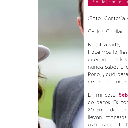
Día del Padre: E
(Foto: Cortesía 
Carlos Cuellar
Nuestra vida, d
Hacemos la fies
dijeron que lo
nunca sabes a d
Pero, ¿qué pasa
de la paternida
En mi caso,
Seb
de bares. Es c
20 años dedicad
llevan impresas
usarlos con tu 