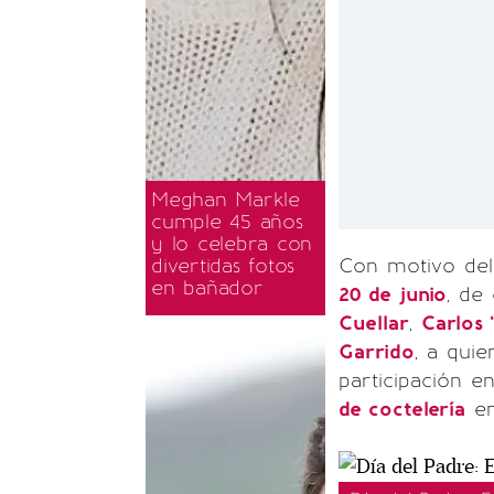
Meghan Markle
cumple 45 años
y lo celebra con
divertidas fotos
Con motivo de
en bañador
20 de junio
, de
Cuellar
,
Carlos 
Garrido
, a quie
participación e
de coctelería
en