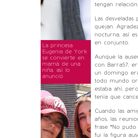
tengan relación
Las desveladas p
quejan. Agradez
nocturna, así e
en conjunto.
La princesa
Eugenia de York
Aunque la ausen
se convierte en
mamá de una
con Barra57, er
niña, así lo
un domingo era 
anunció
todo mundo org
estaba ahí, per
tenía que cance
Cuando las ami
años, las reunio
frase “No pudo 
fui la figura aus