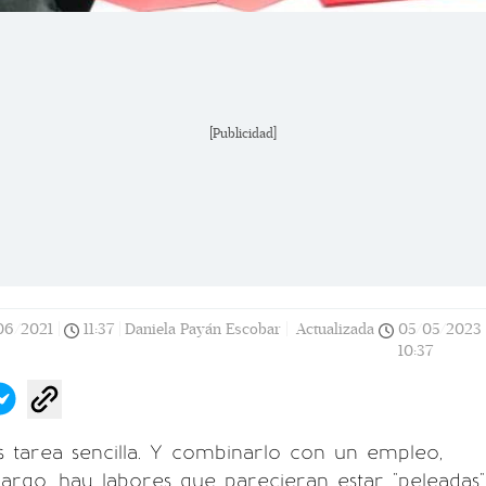
[Publicidad]
06/2021
|
11:37
|
Daniela Payán Escobar |
Actualizada
05/05/2023
10:37
 tarea sencilla. Y combinarlo con un empleo,
rgo, hay labores que parecieran estar "peleadas"