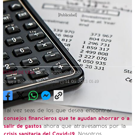
[Publicidad]
ESTILO DE VIDA
|
16/05/2020
|
15:00
|
Zyanya Bolaños |
Actualizada
14/05/2023
01:49
Tal vez seas de los que desea encontrar
consejos financieros que te ayudan ahorrar o a
salir de gastos
ahora que atravesamos por la
crisis sanitaria del Covid-19
. Nosotros