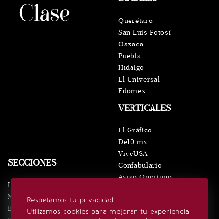
Querétaro
San Luis Potosí
Oaxaca
Puebla
Hidalgo
El Universal
Edomex
VERTICALES
El Gráfico
De10.mx
ViveUSA
SECCIONES
Confabulario
Aviso Oportuno
Inicio
Obituarios
Noticias
Respetamos tu privacidad
Consultas
Eventos
Utilizamos cookies para mejorar tu experiencia