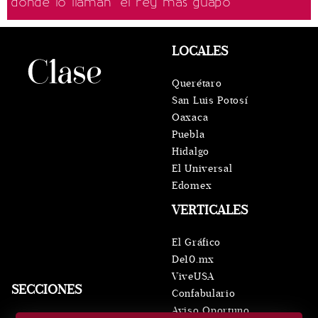
donde lo llaman "el rey más guapo"
LOCALES
Querétaro
San Luis Potosí
Oaxaca
Puebla
Hidalgo
El Universal
Edomex
VERTICALES
El Gráfico
De10.mx
ViveUSA
SECCIONES
Confabulario
Aviso Oportuno