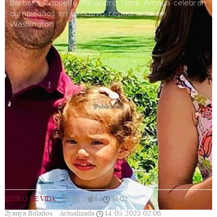
Bárbara Coppel y Alejandro Hank Amaya celebran
cumpleaños en exclusivo restaurante en
Washington
[Publicidad]
ESTILO DE VIDA
|
01/08/2019
|
14:02
|
Zyanya Bolaños |
Actualizada
14/05/2023
02:06