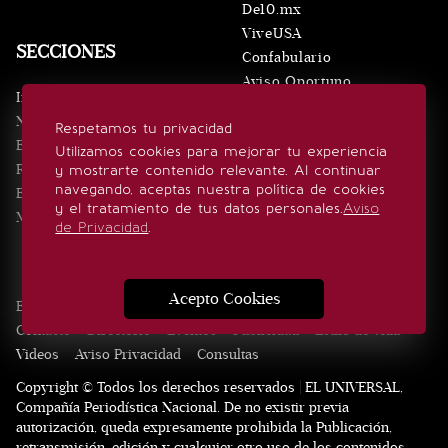
De10.mx
ViveUSA
SECCIONES
Confabulario
Aviso Oportuno
Inicio
Obituarios
Noticias
Respetamos tu privacidad
Consultas
Eventos
Utilizamos cookies para mejorar tu experiencia
Realeza
y mostrarte contenido relevante. Al continuar
SÍGUENOS
navegando, aceptas nuestra política de cookies
Estilo de vida
y el tratamiento de tus datos personales.
Aviso
Minuto x Minuto
de Privacidad
.
Acepto Cookies
Edición Impresa
Noticias
Quiénes somos
Realeza
Contacto
Directorio
Eventos
Publicidad
Estilo de vida
Videos
Aviso Privacidad
Consultas
Copyright © Todos los derechos reservados | EL UNIVERSAL,
Compañía Periodística Nacional. De no existir previa
autorización, queda expresamente prohibida la Publicación,
retransmisión, edición y cualquier otro uso de los contenidos