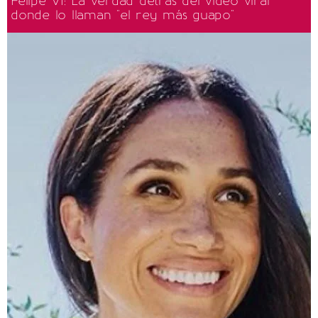
Felipe VI: La verdad detrás del video viral
donde lo llaman "el rey más guapo"