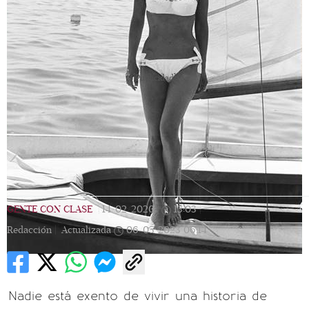
[Publicidad]
GENTE CON CLASE
|
14/02/2020
|
13:03
|
Redacción |
Actualizada
06/05/2023
06:14
Nadie está exento de vivir una historia de