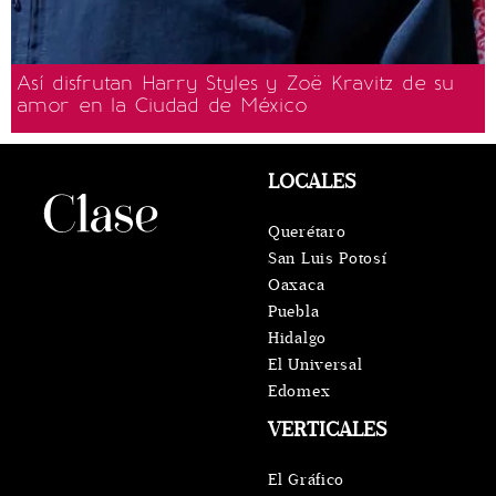
Así disfrutan Harry Styles y Zoë Kravitz de su
amor en la Ciudad de México
LOCALES
Querétaro
San Luis Potosí
Oaxaca
Puebla
Hidalgo
El Universal
Edomex
VERTICALES
El Gráfico