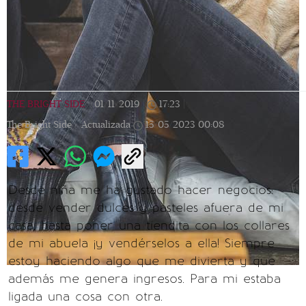
THE BRIGHT SIDE
|
01/11/2019
|
17:23
|
The Bright Side |
Actualizada
15/05/2023
00:08
Desde niña me ha gustado hacer negocios:
desde vender dulces y pasteles afuera de mi
casa, hasta poner una tiendita con los collares
de mi abuela ¡y vendérselos a ella! Siempre
estoy haciendo algo que me divierta y que
además me genera ingresos. Para mi estaba
ligada una cosa con otra.