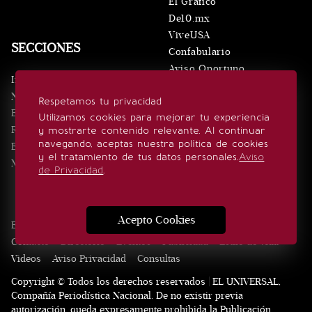
El Gráfico
De10.mx
ViveUSA
SECCIONES
Confabulario
Aviso Oportuno
Inicio
Obituarios
Noticias
Respetamos tu privacidad
Consultas
Eventos
Utilizamos cookies para mejorar tu experiencia
Realeza
y mostrarte contenido relevante. Al continuar
SÍGUENOS
navegando, aceptas nuestra política de cookies
Estilo de vida
y el tratamiento de tus datos personales.
Aviso
Minuto x Minuto
de Privacidad
.
Acepto Cookies
Edición Impresa
Noticias
Quiénes somos
Realeza
Contacto
Directorio
Eventos
Publicidad
Estilo de vida
Videos
Aviso Privacidad
Consultas
Copyright © Todos los derechos reservados | EL UNIVERSAL,
Compañía Periodística Nacional. De no existir previa
autorización, queda expresamente prohibida la Publicación,