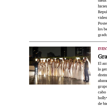
bienv
hicie
Repub
video
Poste
los b
gradu
EVEN
Gra
El am
la ge
disti
alumn
grupo
cabo 
holly
de b