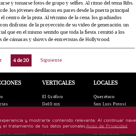
arse y tomarse fotos de grupo y selfies. Al ritmo del tema Ribs,
rde, los jóvenes desfilaron en pares desde la puerta principal
 el centro de la pista. Al término de la cena, los graduados
ron disfrutar de la proyección de su video de generación, un
ial que en el mismo sentido que toda la fiesta, remitió a los
s de cámaras y shows de entrevistas de Hollywood.
r
4
de
20
Siguiente
CCIONES
VERTICALES
LOCALES
io
El Gráfico
Querétaro
cias
De10.mx
San Luis Potosí
ntos
ViveUSA
Oaxaca
leza
Confabulario
Puebla
experiencia y mostrarte contenido relevante. Al continuar nav
lo de vida
Aviso Oportuno
Hidalgo
y el tratamiento de tus datos personales.
Aviso de Privacidad
.
uto x Minuto
Obituarios
El Universal