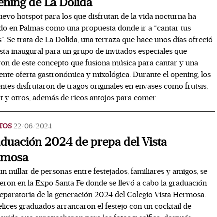
ning de La Dolida
evo hotspot para los que disfrutan de la vida nocturna ha
do en Palmas como una propuesta donde ir a “cantar tus
”. Se trata de La Dolida, una terraza que hace unos días ofreció
esta inaugural para un grupo de invitados especiales que
on de este concepto que fusiona música para cantar y una
ente oferta gastronómica y mixológica. Durante el opening, los
entes disfrutaron de tragos originales en envases como frutsis,
t y otros, además de ricos antojos para comer.
TOS
22/06/2024
duación 2024 de prepa del Vista
rmosa
un millar de personas entre festejados, familiares y amigos, se
eron en la Expo Santa Fe donde se llevó a cabo la graduación
eparatoria de la generación 2024 del Colegio Vista Hermosa.
elices graduados arrancaron el festejo con un cocktail de