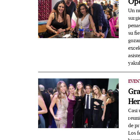
Ope
Un nu
surgi
penas
su fi
gozar
excel
asist
yakul
EVEN
Gra
He
Casi 
reuni
de pr
Los f