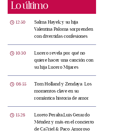
Lo último
Salma Hayek y su hija
12:50
Valentina Paloma sorprenden
con divertidas confesiones
Lucero revela por qué no
10:30
quiere hacer una canción con
su hija Lucero Mijares
Tom Holland y Zendaya: Los
08:55
momentos clave en su
romántica historia de amor
Loreto Peralta,Luis Gerardo
15:28
Méndez y más en el concierto
de Ca7riel & Paco Amoroso