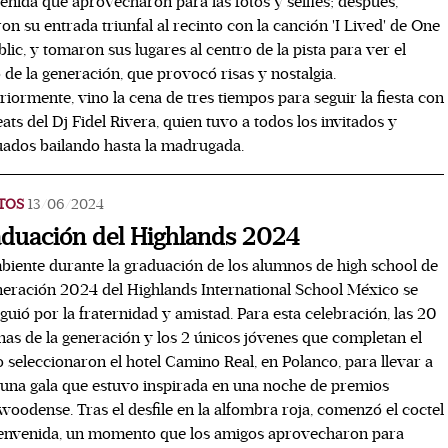
enida que aprovecharon para las fotos y selfies; después,
ron su entrada triunfal al recinto con la canción 'I Lived' de One
lic, y tomaron sus lugares al centro de la pista para ver el
 de la generación, que provocó risas y nostalgia.
riormente, vino la cena de tres tiempos para seguir la fiesta con
eats del Dj Fidel Rivera, quien tuvo a todos los invitados y
ados bailando hasta la madrugada.
TOS
13/06/2024
duación del Highlands 2024
biente durante la graduación de los alumnos de high school de
neración 2024 del Highlands International School México se
nguió por la fraternidad y amistad. Para esta celebración, las 20
as de la generación y los 2 únicos jóvenes que completan el
 seleccionaron el hotel Camino Real, en Polanco, para llevar a
una gala que estuvo inspirada en una noche de premios
woodense. Tras el desfile en la alfombra roja, comenzó el coctel
ienvenida, un momento que los amigos aprovecharon para