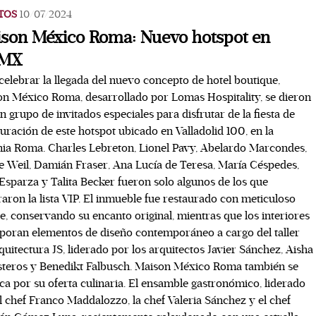
TOS
10/07/2024
son México Roma: Nuevo hotspot en
MX
celebrar la llegada del nuevo concepto de hotel boutique,
n México Roma, desarrollado por Lomas Hospitality, se dieron
un grupo de invitados especiales para disfrutar de la fiesta de
uración de este hotspot ubicado en Valladolid 100, en la
ia Roma. Charles Lebreton, Lionel Pavy, Abelardo Marcondes,
e Weil, Damián Fraser, Ana Lucía de Teresa, María Céspedes,
Esparza y Talita Becker fueron solo algunos de los que
raron la lista VIP. El inmueble fue restaurado con meticuloso
le, conservando su encanto original, mientras que los interiores
poran elementos de diseño contemporáneo a cargo del taller
quitectura JS, liderado por los arquitectos Javier Sánchez, Aisha
steros y Benedikt Falbusch. Maison México Roma también se
ca por su oferta culinaria. El ensamble gastronómico, liderado
l chef Franco Maddalozzo, la chef Valeria Sánchez y el chef