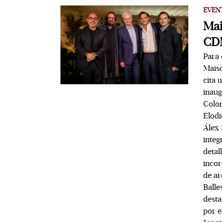
EVEN
Mai
CD
Para 
Maiso
cita 
inaug
Colon
Elodi
Álex 
integ
detal
incor
de ar
Balle
desta
por e