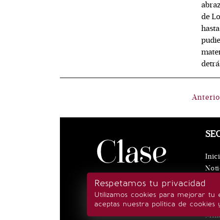
abraz
de Lo
hasta
pudie
mater
detrá
Anterio
SE
Inic
Noti
Eve
Respetamos tu privacidad
Rea
Utilizamos cookies para mejorar tu 
Esti
aceptas nuestra política de cookies 
Min