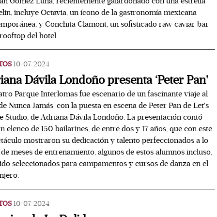
án Gómez Luna, recientemente galardonado con una estrella
lin, incluye Octavia, un ícono de la gastronomía mexicana
mporánea, y Conchita Clamont, un sofisticado raw caviar bar
 rooftop del hotel.
TOS
10/07/2024
iana Dávila Londoño presenta ‘Peter Pan'
atro Parque Interlomas fue escenario de un fascinante viaje al
 de Nunca Jamás' con la puesta en escena de Peter Pan de Let's
 Studio, de Adriana Dávila Londoño. La presentación contó
n elenco de 150 bailarines, de entre dos y 17 años, que con este
táculo mostraron su dedicación y talento perfeccionados a lo
 de meses de entrenamiento, algunos de estos alumnos incluso,
ido seleccionados para campamentos y cursos de danza en el
njero.
TOS
10/07/2024