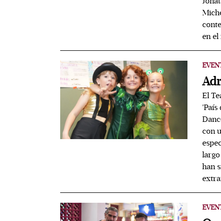
Jonat
Miche
conte
en el
EVEN
Adr
El Te
'País
Dance
con u
espec
largo
han s
extra
EVEN