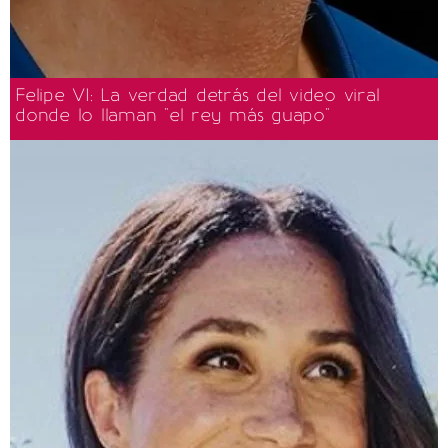
Felipe VI: La verdad detrás del video viral
donde lo llaman "el rey más guapo"