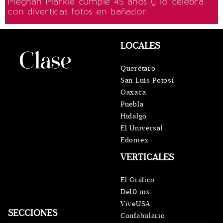
Meghan Markle cumple 45 años y lo celebra
con divertidas fotos en bañador
LOCALES
Querétaro
San Luis Potosí
Oaxaca
Puebla
Hidalgo
El Universal
Edomex
VERTICALES
El Gráfico
De10.mx
ViveUSA
SECCIONES
Confabulario