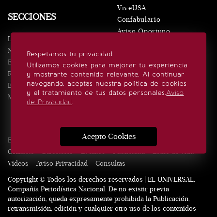
ViveUSA
SECCIONES
Confabulario
Aviso Oportuno
Inicio
Obituarios
Noticias
Respetamos tu privacidad
Consultas
Eventos
Utilizamos cookies para mejorar tu experiencia
Realeza
y mostrarte contenido relevante. Al continuar
SÍGUENOS
navegando, aceptas nuestra política de cookies
Estilo de vida
y el tratamiento de tus datos personales.
Aviso
Minuto x Minuto
de Privacidad
.
Acepto Cookies
Edición Impresa
Noticias
Quiénes somos
Realeza
Contacto
Directorio
Eventos
Publicidad
Estilo de vida
Videos
Aviso Privacidad
Consultas
Copyright © Todos los derechos reservados | EL UNIVERSAL,
Compañía Periodística Nacional. De no existir previa
autorización, queda expresamente prohibida la Publicación,
retransmisión, edición y cualquier otro uso de los contenidos