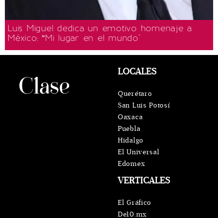
Luis Miguel dedica un emotivo homenaje a
México: “Mi lugar en el mundo"
LOCALES
Querétaro
San Luis Potosí
Oaxaca
Puebla
Hidalgo
El Universal
Edomex
VERTICALES
El Gráfico
De10.mx