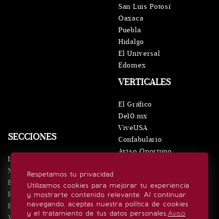
San Luis Potosí
Oaxaca
Puebla
Hidalgo
El Universal
Edomex
VERTICALES
El Gráfico
De10.mx
ViveUSA
SECCIONES
Confabulario
Aviso Oportuno
Inicio
Obituarios
Noticias
Respetamos tu privacidad
Consultas
Eventos
Utilizamos cookies para mejorar tu experiencia
Realeza
y mostrarte contenido relevante. Al continuar
SÍGUENOS
navegando, aceptas nuestra política de cookies
Estilo de vida
y el tratamiento de tus datos personales.
Aviso
Minuto x Minuto