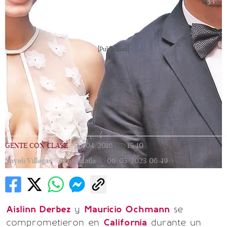
[Publicidad]
GENTE CON CLASE
|
25/04/2016
|
15:40
|
Nayeli Villegas |
Actualizada
06/05/2023
06:49
Aislinn Derbez
y
Mauricio Ochmann
se
comprometieron en
California
durante un