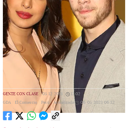
[Publicidad]
GENTE CON CLASE
|
05/12/2018
|
12:02
|
GDA / El Comercio / Perú |
Actualizada
06/05/2023
06:32