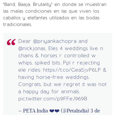
‘Band, Baaja, Brutality’ en donde se muestran
las malas condiciones en las que viven los
caballos y elefantes utilizados en las bodas
tradicionales.
Dear
@priyankachopra
and
@nickjonas
. Eles 4 weddings live n
chains & horses r controlled w
whips, spiked bits. Ppl r rejecting
ele rides:
https://t.co/Gea5jvP6LP
&
having horse-free weddings.
Congrats, but we regret it was not
a happy day for animals.
pic.twitter.com/p9FFeJ969B
— PETA India ❤️❤️ (@PetaIndia)
3 de