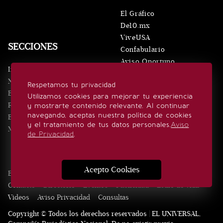
El Gráfico
De10.mx
ViveUSA
SECCIONES
Confabulario
Aviso Oportuno
Inicio
Obituarios
Noticias
Respetamos tu privacidad
Consultas
Eventos
Utilizamos cookies para mejorar tu experiencia
Realeza
y mostrarte contenido relevante. Al continuar
SÍGUENOS
navegando, aceptas nuestra política de cookies
Estilo de vida
y el tratamiento de tus datos personales.
Aviso
Minuto x Minuto
de Privacidad
.
Acepto Cookies
Edición Impresa
Noticias
Quiénes somos
Realeza
Contacto
Directorio
Eventos
Publicidad
Estilo de vida
Videos
Aviso Privacidad
Consultas
Copyright © Todos los derechos reservados | EL UNIVERSAL,