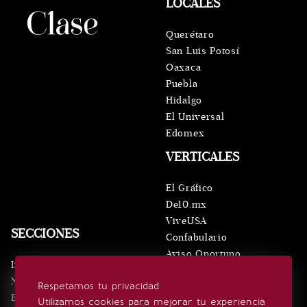
LOCALES
Querétaro
San Luis Potosí
Oaxaca
Puebla
Hidalgo
El Universal
Edomex
VERTICALES
El Gráfico
De10.mx
ViveUSA
SECCIONES
Confabulario
Aviso Oportuno
Inicio
Obituarios
Noticias
Respetamos tu privacidad
Consultas
Eventos
Utilizamos cookies para mejorar tu experiencia