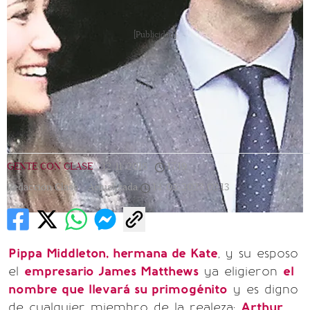
[Publicidad]
GENTE CON CLASE
|
12/11/2018
|
17:19
|
Redacción Clase |
Actualizada
14/05/2023
02:13
Pippa Middleton, hermana de Kate
, y su esposo
el
empresario James Matthews
ya eligieron
el
nombre que llevará su primogénito
y es digno
de cualquier miembro de la realeza:
Arthur