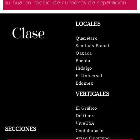
su hija en medio de rumores de separación
LOCALES
Querétaro
San Luis Potosí
Oaxaca
Puebla
Hidalgo
El Universal
Edomex
VERTICALES
El Gráfico
De10.mx
ViveUSA
SECCIONES
Confabulario
Aviso Oportuno