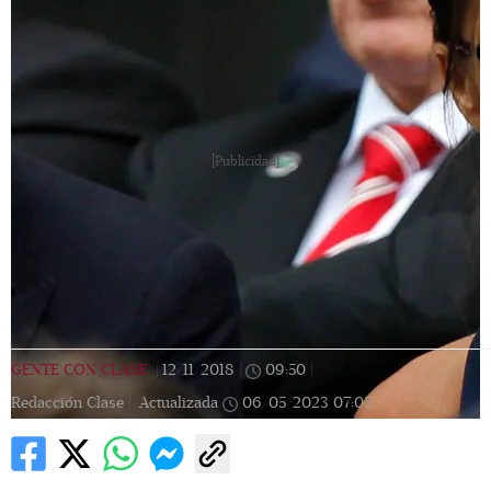
[Publicidad]
GENTE CON CLASE
|
12/11/2018
|
09:50
|
Redacción Clase |
Actualizada
06/05/2023
07:05