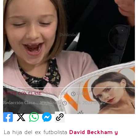
[Publicidad]
GENTE CON CLASE
|
24/10/2018
|
15:05
|
Redacción Clase |
Actualizada
06/05/2023
06:40
La hija del ex futbolista
David Beckham y