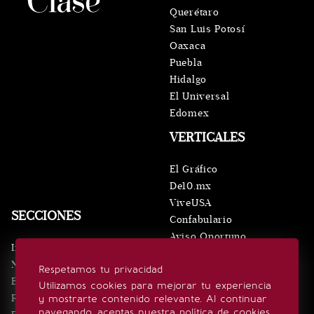
Querétaro
San Luis Potosí
Oaxaca
Puebla
Hidalgo
El Universal
Edomex
VERTICALES
El Gráfico
De10.mx
ViveUSA
SECCIONES
Confabulario
Aviso Oportuno
Inicio
Obituarios
Noticias
Respetamos tu privacidad
Consultas
Eventos
Utilizamos cookies para mejorar tu experiencia
Realeza
y mostrarte contenido relevante. Al continuar
SÍGUENOS
navegando, aceptas nuestra política de cookies