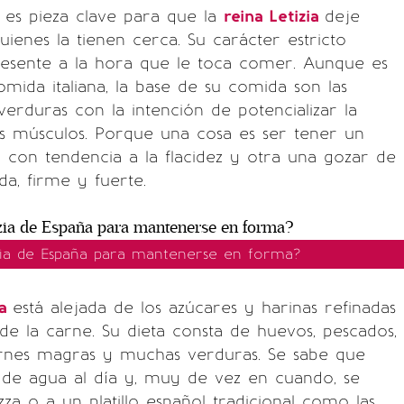
 es pieza clave para que la
reina Letizia
deje
uienes la tienen cerca. Su carácter estricto
resente a la hora que le toca comer. Aunque es
mida italiana, la base de su comida son las
verduras con la intención de potencializar la
us músculos. Porque una cosa es ser tener un
con tendencia a la flacidez y otra una gozar de
da, firme y fuerte.
zia de España para mantenerse en forma?
ña
está alejada de los azúcares y harinas refinadas
 de la carne. Su dieta consta de huevos, pescados,
carnes magras y muchas verduras. Se sabe que
s de agua al día y, muy de vez en cuando, se
zza o a un platillo español tradicional como las