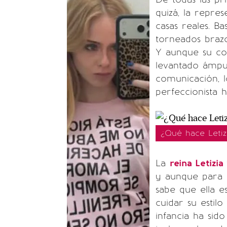
quizá, la repres
casas reales. B
torneados brazo
Y aunque su co
levantado ámpul
comunicación, 
perfeccionista 
¿Qué hace Leti
La
reina Letizia
y aunque para 
sabe que ella e
cuidar su estil
infancia ha sid