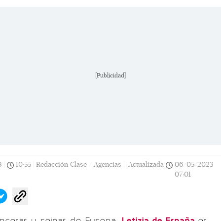
[Publicidad]
8
|
10:55
|
Redacción Clase / Agencias |
Actualizada
06/05/2023
07:01
incesas y reinas de Europa,
Letizia de España
es,