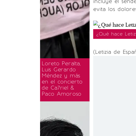
incluye el sende
evita los dolores
¿Qué hace Leti
(Letizia de Esp
Loreto Peralta,
Luis Gerardo
Méndez y más
en el concierto
de Ca7riel &
Paco Amoroso