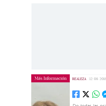
Más Información
REALEZA
|
12/08/201
De todas las pr