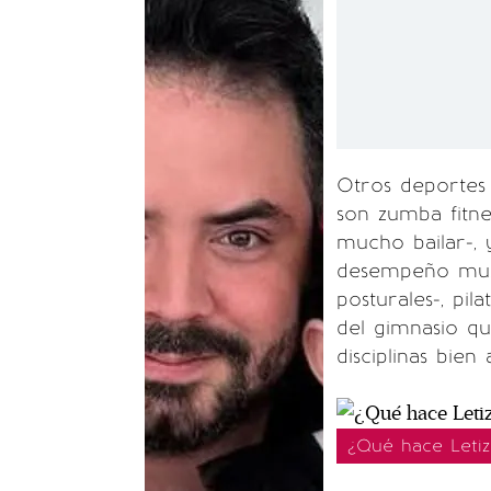
Otros deportes 
son zumba fitne
mucho bailar-,
desempeño musc
posturales-, pil
del gimnasio qu
disciplinas bie
¿Qué hace Leti