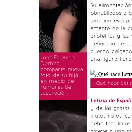
Su alimentación
obnubilados a q
también está p
amante de la co
proteínas y las 
definición de s
cuerpo delgado 
José Eduardo
una figura fibra
Derbez
comparte nueva
foto de su hija
en medio de
¿Qué hace Leti
rumores de
separación
Letizia de Espa
y de las grasas
frutos rojos, 
bebe tres litro
atreve a una pi