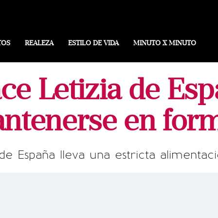
TOS
REALEZA
ESTILO DE VIDA
MINUTO X MINUTO
ce Letizia de Esp
ntenerse en for
de España lleva una estricta alimentació