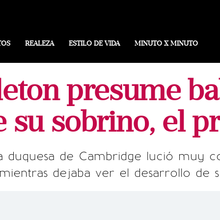
TOS
REALEZA
ESTILO DE VIDA
MINUTO X MINUTO
leton presume b
e su sobrino, el p
 duquesa de Cambridge lució muy cont
ientras dejaba ver el desarrollo de