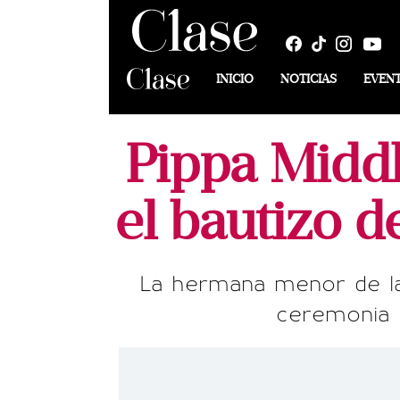
INICIO
NOTICIAS
EVEN
Pippa Midd
el bautizo d
La hermana menor de la
ceremonia m