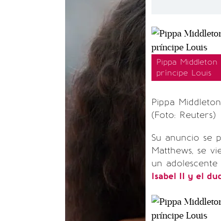
Pippa Middleton
príncipe Louis
Pippa Middleton 
(Foto: Reuters)
Su anuncio se 
Matthews, se vi
un adolescente 
Isabel II y el d