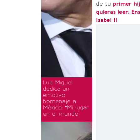
de su
primer hij
quieras leer: E
Isabel II
Luis Miguel
dedica un
emotivo
homenaje a
México: “Mi lugar
en el mundo"