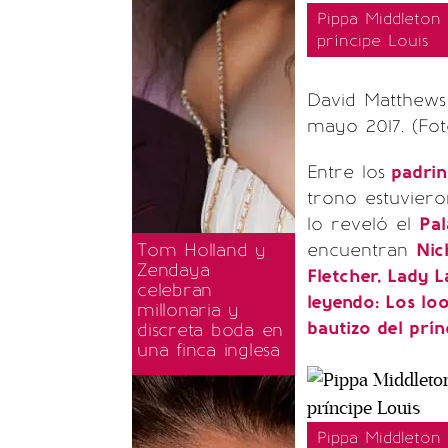
Pippa Middleton
príncipe Louis
David Matthews
mayo 2017. (Fot
Entre los
padrin
trono estuvieron
lo reveló el
Pal
Tom Holland y
encuentran
Nic
Zendaya
Fletcher, Lady 
celebran
leyendo: Los lo
millonaria y
bautizo del prín
discreta boda en
una finca inglesa
Pippa Middleton