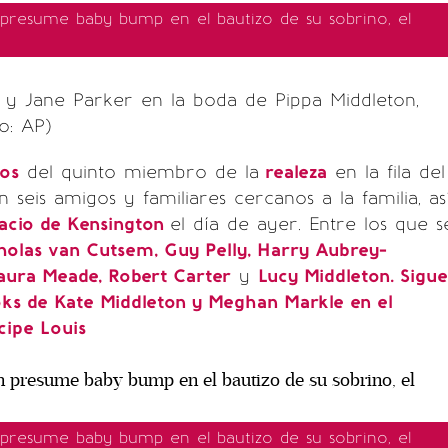
 presume baby bump en el bautizo de su sobrino, el
 y Jane Parker en la boda de Pippa Middleton,
o: AP)
os
del quinto miembro de la
realeza
en la fila del
 seis amigos y familiares cercanos a la familia, as
acio de Kensington
el día de ayer. Entre los que s
holas van Cutsem, Guy Pelly, Harry Aubrey-
Laura Meade, Robert Carter
y
Lucy Middleton.
Sigue
oks de Kate Middleton y Meghan Markle en el
cipe Louis
 presume baby bump en el bautizo de su sobrino, el