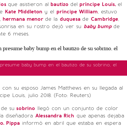
dos
que asistieron al
bautizo
del
príncipe Louis,
el
re
Kate Middleton
y el
príncipe William
, estuvo
,
hermana menor
de la
duquesa
de
Cambridge
,
sonrisa en su rostro dejó ver su
baby bump
de
te 6 meses.
 presume baby bump en el bautizo de su sobrino, el
n con su esposo James Matthews en su llegada al
cipe Louis, julio 2018. (Foto: Reuters)
de su
sobrino
llegó con un conjunto de color
 la diseñadora
Alessandra Rich
que apenas dejaba
o. Pippa
informó en abril que estaba en espera