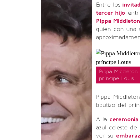
Entre los
invita
tercer hijo
ent
Pippa Middleton
quien con una 
aproximadamen
Pippa Middleton
príncipe Louis
Pippa Middleto
bautizo del prín
A la
ceremonia
azul celeste de
ver su
embaraz