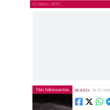
(Crédito: AFP)
Más Información
REALEZA
|
10/07/201