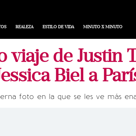
TOS
REALEZA
ESTILO DE VIDA
MINUTO X MINUTO
o viaje de Justin 
Jessica Biel a Parí
ierna foto en la que se les ve más e