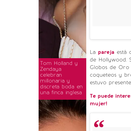
La
pareja
está c
de Hollywood. 
Tom Holland y
Globos de Oro y
Zendaya
coqueteos y bro
celebran
millonaria y
estuvo presente
discreta boda en
una finca inglesa
Te puede intere
mujer!