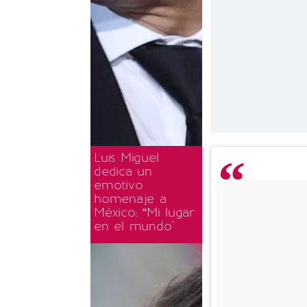
Luis Miguel
dedica un
emotivo
homenaje a
México: “Mi lugar
en el mundo"