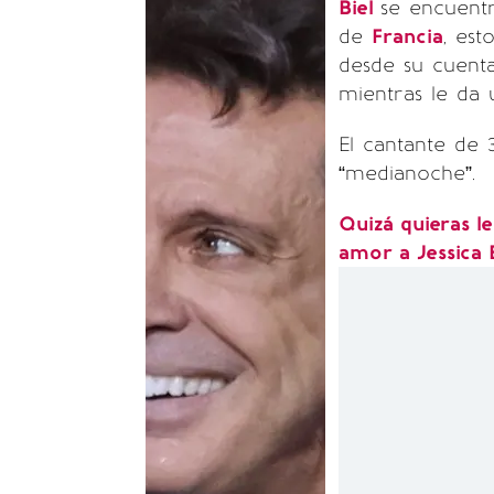
Biel
se encuent
de
Francia
, es
desde su cuen
mientras le da 
El cantante de
“medianoche”.
Quizá quieras le
amor a Jessica 