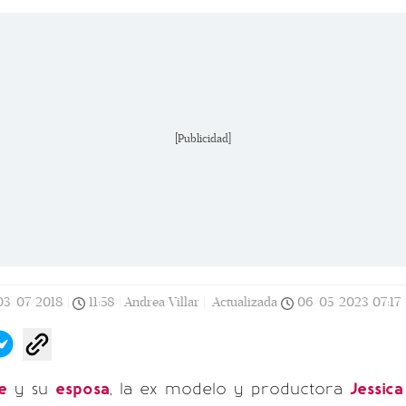
[Publicidad]
03/07/2018
|
11:58
|
Andrea Villar |
Actualizada
06/05/2023
07:17
e
y su
esposa
, la ex modelo y productora
Jessica