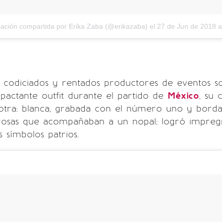
cación compartida por Erika Zaba (@erikazaba)
el
27 de Jun de 2018 a
 codiciados y rentados productores de eventos so
mpactante outfit durante el partido de
México
, su 
tra: blanca, grabada con el número uno y bord
osas que acompañaban a un nopal; logró impregn
 símbolos patrios.