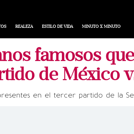
TOS
REALEZA
ESTILO DE VIDA
MINUTO X MINUTO
nos famosos que
rtido de México 
 presentes en el tercer partido de la S