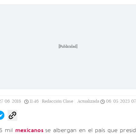
[Publicidad]
27/06/2018
|
11:46
|
Redacción Clase |
Actualizada
06/05/2023
07
5 mil
mexicanos
se albergan en el país que presi