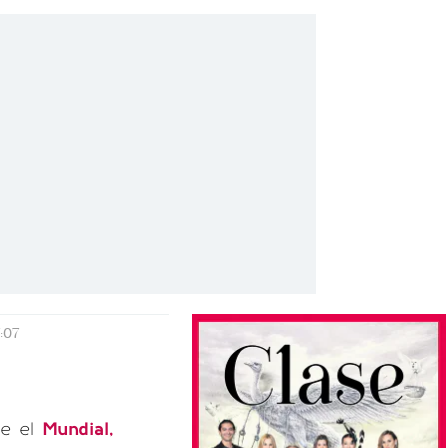
:07
de el
Mundial,