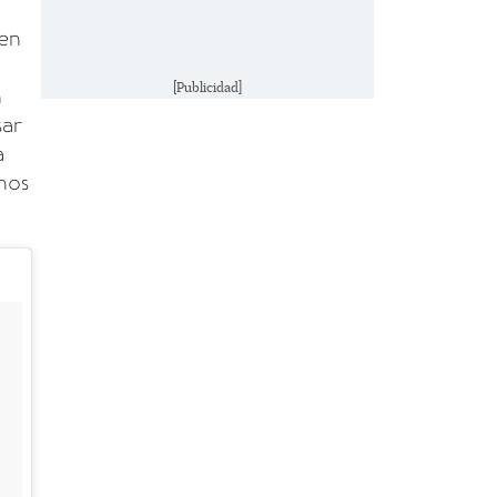
en
[Publicidad]
n
sar
a
mos