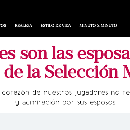
TOS
REALEZA
ESTILO DE VIDA
MINUTO X MINUTO
s son las esposa
 de la Selección
 corazón de nuestros jugadores no r
y admiración por sus esposos