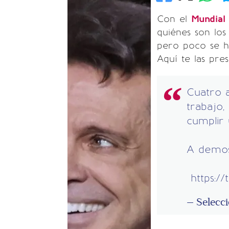
Con el
Mundial
quiénes son lo
pero poco se ha
Aquí te las pre
Cuatro 
trabajo,
cumplir 
A demos
https:/
— Selecc