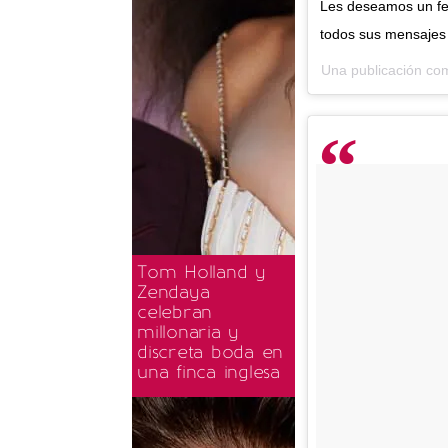
Les deseamos un fel
todos sus mensajes
Una publicación co
Tom Holland y
Zendaya
celebran
millonaria y
discreta boda en
una finca inglesa