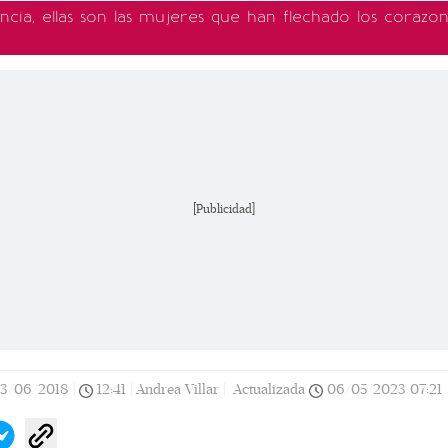
cia, ellas son las mujeres que han flechado los corazon
[Publicidad]
13/06/2018
|
12:41
|
Andrea Villar |
Actualizada
06/05/2023
07:21