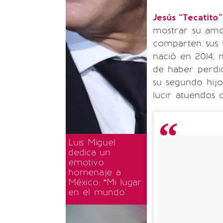
Jesús “Tecatito
mostrar su amor
comparten sus vi
nació en 2014,
de haber perdi
su segundo hij
lucir atuendos 
Luis Miguel
dedica un
emotivo
homenaje a
México: “Mi lugar
en el mundo"