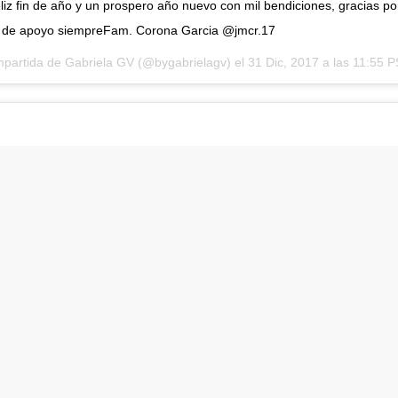
iz fin de año y un prospero año nuevo con mil bendiciones, gracias po
 de apoyo siempreFam. Corona Garcia @jmcr.17
mpartida de
Gabriela GV
(@bygabrielagv) el
31 Dic, 2017 a las 11:55 