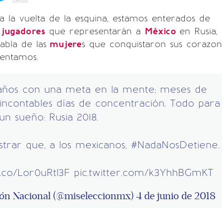
a la vuelta de la esquina, estamos enterados de
s
jugadores
que representarán a
México
en Rusia,
bla de las
mujere
s que conquistaron sus corazon
sentamos.
años con una meta en la mente; meses de
 incontables días de concentración. Todo para
un sueño: Rusia 2018.
trar que, a los mexicanos,
#NadaNosDetiene
/t.co/Lor0uRtl3F
pic.twitter.com/k3YhhBGmKT
ión Nacional (@miseleccionmx)
4 de junio de 2018